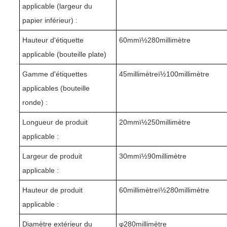
applicable (largeur du
papier inférieur) :
Hauteur d'étiquette
6
0mmï½2
8
0millimètre
applicable (bouteille plate)
Gamme d'étiquettes
45
millimètreï½1
0
0millimètre
applicables (bouteille
ronde) :
Longueur de produit
2
0mmï½2
5
0millimètre
applicable :
Largeur de produit
3
0mmï½90millimètre
applicable :
Hauteur de produit
6
0
millimètreï½2
8
0millimètre
applicable :
Diamètre extérieur du
φ
280
millimètre