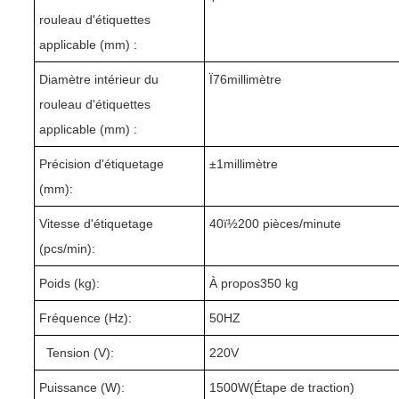
rouleau d'étiquettes
applicable (mm) :
Diamètre intérieur du
Ï76millimètre
rouleau d'étiquettes
applicable (mm) :
Précision d'étiquetage
±1millimètre
(mm):
Vitesse d'étiquetage
40ï½
20
0 pièces/minute
(pcs/min):
Poids (kg):
À propos
3
5
0 kg
Fréquence (Hz):
50HZ
Tension (V):
220V
Puissance (W):
1
50
0W(
Étape de traction
)