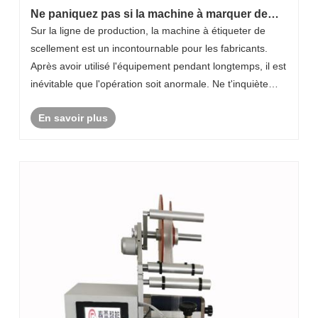
Ne paniquez pas si la machine à marquer de
scellement fonctionne anormalement! Chunlei
Sur la ligne de production, la machine à étiqueter de
vous apprend à "effacer rapidement les mines"
scellement est un incontournable pour les fabricants.
étape par étape
Après avoir utilisé l'équipement pendant longtemps, il est
inévitable que l'opération soit anormale. Ne t'inquiète
pas! Aujourd'hui, Chunlei Xiaobian vous apportera un
En savoir plus
"guide d'urgence" super ......