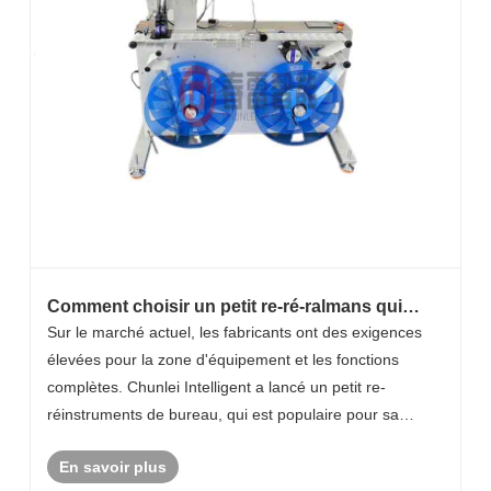
Comment choisir un petit re-ré-ralmans qui
répond aux besoins de production?
Sur le marché actuel, les fabricants ont des exigences
élevées pour la zone d'équipement et les fonctions
complètes. Chunlei Intelligent a lancé un petit re-
réinstruments de bureau, qui est populaire pour sa
structure compacte et son fonctionnement flexible.
En savoir plus