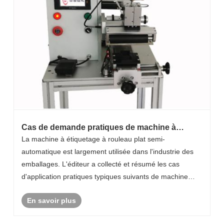
Cas de demande pratiques de machine à
étiquetage à rouleau plat semi-automatique
La machine à étiquetage à rouleau plat semi-
automatique est largement utilisée dans l'industrie des
emballages. L'éditeur a collecté et résumé les cas
d'application pratiques typiques suivants de machine
d'étiquetage à rouleau plat semi-automatique et les
En savoir plus
effets d'utilisation spécifiques et les déta......