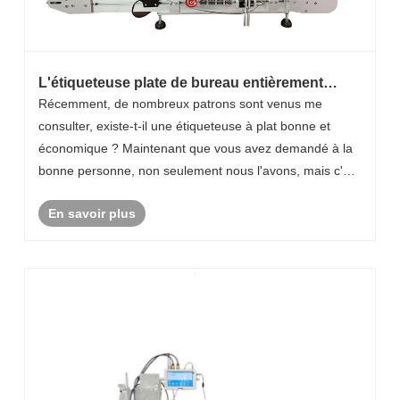
L'étiqueteuse plate de bureau entièrement
automatique vaut-elle la peine d'être achetée ?
Récemment, de nombreux patrons sont venus me
Une analyse complète des avantages et des
consulter, existe-t-il une étiqueteuse à plat bonne et
inconvénients !
économique ? Maintenant que vous avez demandé à la
bonne personne, non seulement nous l'avons, mais c'est
aussi moi qui connais le mieux cette machine.
En savoir plus