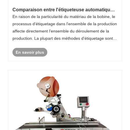
Comparaison entre l'étiqueteuse automatique
roll-to-roll et les méthodes d'étiquetage
En raison de la particularité du matériau de la bobine, le
traditionnelles : pourquoi est-elle considérée
processus d'étiquetage dans l'ensemble de la production
comme le roi de l'efficacité dans le traitement
affecte directement l'ensemble du déroulement de la
des matériaux en rouleaux ?
production. La plupart des méthodes d'étiquetage sont
réalisées manuellement ou par des machines semi-
En savoir plus
automatiques. Le lancement de l......