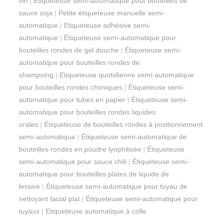
vin
|
Étiqueteuse semi-automatique pour bouteilles de
sauce soja
|
Petite étiqueteuse manuelle semi-
automatique
|
Etiqueteuse adhésive semi-
automatique
|
Étiqueteuse semi-automatique pour
bouteilles rondes de gel douche
|
Étiqueteuse semi-
automatique pour bouteilles rondes de
shampoing
|
Etiqueteuse quotidienne semi-automatique
pour bouteilles rondes chimiques
|
Étiqueteuse semi-
automatique pour tubes en papier
|
Étiqueteuse semi-
automatique pour bouteilles rondes liquides
orales
|
Étiqueteuse de bouteilles rondes à positionnement
semi-automatique
|
Étiqueteuse semi-automatique de
bouteilles rondes en poudre lyophilisée
|
Étiqueteuse
semi-automatique pour sauce chili
|
Étiqueteuse semi-
automatique pour bouteilles plates de liquide de
lessive
|
Étiqueteuse semi-automatique pour tuyau de
nettoyant facial plat
|
Étiqueteuse semi-automatique pour
tuyaux
|
Etiqueteuse automatique à colle