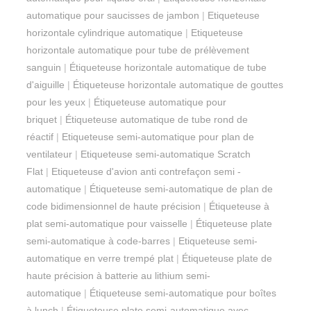
automatique pour saucisses de jambon
|
Etiqueteuse
horizontale cylindrique automatique
|
Etiqueteuse
horizontale automatique pour tube de prélèvement
sanguin
|
Étiqueteuse horizontale automatique de tube
d'aiguille
|
Étiqueteuse horizontale automatique de gouttes
pour les yeux
|
Étiqueteuse automatique pour
briquet
|
Étiqueteuse automatique de tube rond de
réactif
|
Etiqueteuse semi-automatique pour plan de
ventilateur
|
Etiqueteuse semi-automatique Scratch
Flat
|
Etiqueteuse d'avion anti contrefaçon semi -
automatique
|
Étiqueteuse semi-automatique de plan de
code bidimensionnel de haute précision
|
Étiqueteuse à
plat semi-automatique pour vaisselle
|
Étiqueteuse plate
semi-automatique à code-barres
|
Etiqueteuse semi-
automatique en verre trempé plat
|
Étiqueteuse plate de
haute précision à batterie au lithium semi-
automatique
|
Étiqueteuse semi-automatique pour boîtes
à lunch
|
Étiqueteuse plate semi-automatique avec