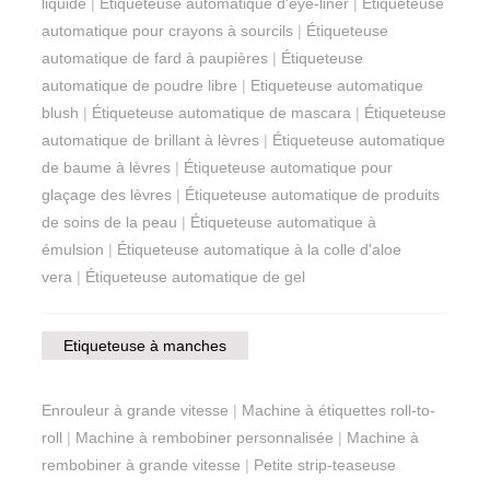
liquide
|
Étiqueteuse automatique d'eye-liner
|
Étiqueteuse
automatique pour crayons à sourcils
|
Étiqueteuse
automatique de fard à paupières
|
Étiqueteuse
automatique de poudre libre
|
Etiqueteuse automatique
blush
|
Étiqueteuse automatique de mascara
|
Étiqueteuse
automatique de brillant à lèvres
|
Étiqueteuse automatique
de baume à lèvres
|
Étiqueteuse automatique pour
glaçage des lèvres
|
Étiqueteuse automatique de produits
de soins de la peau
|
Étiqueteuse automatique à
émulsion
|
Étiqueteuse automatique à la colle d'aloe
vera
|
Étiqueteuse automatique de gel
Etiqueteuse à manches
Enrouleur à grande vitesse
|
Machine à étiquettes roll-to-
roll
|
Machine à rembobiner personnalisée
|
Machine à
rembobiner à grande vitesse
|
Petite strip-teaseuse