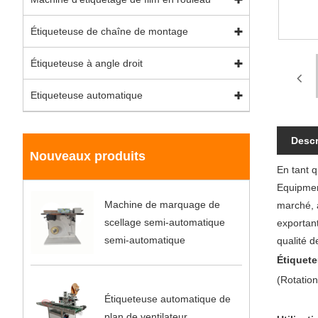
Étiqueteuse de chaîne de montage
Étiqueteuse à angle droit
Etiqueteuse automatique
Descr
Nouveaux produits
En tant 
Equipment
Machine de marquage de
marché, 
scellage semi-automatique
exportant
semi-automatique
qualité d
Étiquet
(Rotatio
Étiqueteuse automatique de
plan de ventilateur