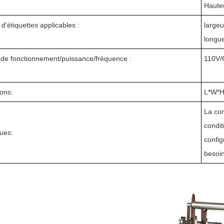
Haute
'étiquettes applicables :
large
longu
 de fonctionnement/puissance/fréquence :
110V/
ons:
L*W*H
La con
condit
ues:
config
besoin