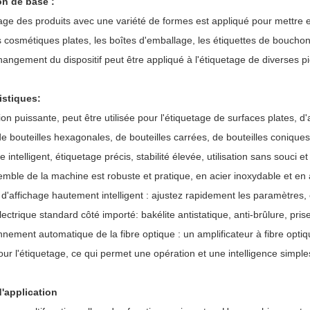
ion de base :
age des produits avec une variété de formes est appliqué pour mettre en
s cosmétiques plates, les boîtes d'emballage, les étiquettes de bouchon
hangement du dispositif peut être appliqué à l'étiquetage de diverses pi
istiques:
ion puissante, peut être utilisée pour l'étiquetage de surfaces plates, 
e bouteilles hexagonales, de bouteilles carrées, de bouteilles coniques
e intelligent, étiquetage précis, stabilité élevée, utilisation sans souci 
semble de la machine est robuste et pratique, en acier inoxydable et e
 d'affichage hautement intelligent : ajustez rapidement les paramètres, 
électrique standard côté importé: bakélite antistatique, anti-brûlure, pr
nnement automatique de la fibre optique : un amplificateur à fibre optiq
pour l'étiquetage, ce qui permet une opération et une intelligence simple
'application