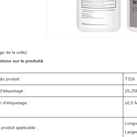
ge de la colle)
tions sur le produitã
du produit:
T316
d'étiquetage :
15-25
n d'étiquetage :
±
0,5 M
Long
e produit applicable :
Large