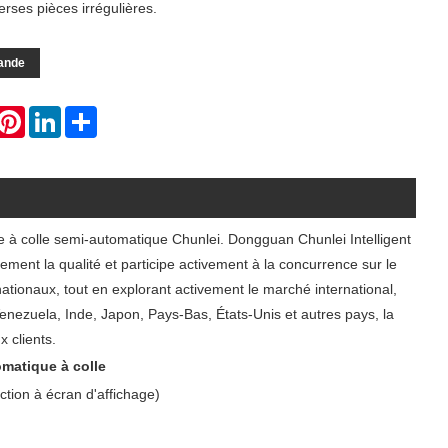
erses pièces irrégulières.
ande
hatsApp
Pinterest
LinkedIn
Share
se à colle semi-automatique Chunlei. Dongguan Chunlei Intelligent
tement la qualité et participe activement à la concurrence sur le
tionaux, tout en explorant activement le marché international,
Venezuela, Inde, Japon, Pays-Bas, États-Unis et autres pays, la
 clients.
matique à colle
ction à écran d'affichage)