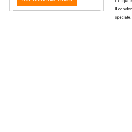
L'étiquet
Il convie
spéciale,