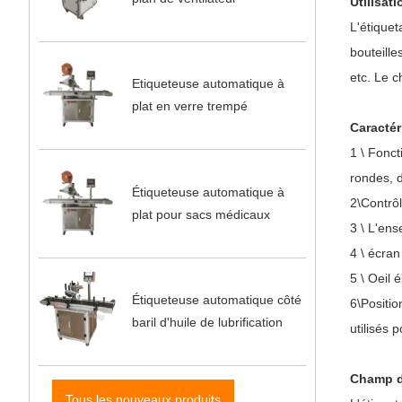
Utilisat
L'étiquet
bouteille
etc. Le c
Etiqueteuse automatique à
plat en verre trempé
Caractér
1 \ Fonct
rondes, d
Étiqueteuse automatique à
2\Contrôl
plat pour sacs médicaux
3 \ L'en
4 \ écran
5 \ Oeil 
Étiqueteuse automatique côté
6\Positio
baril d'huile de lubrification
utilisés 
Champ d
Tous les nouveaux produits