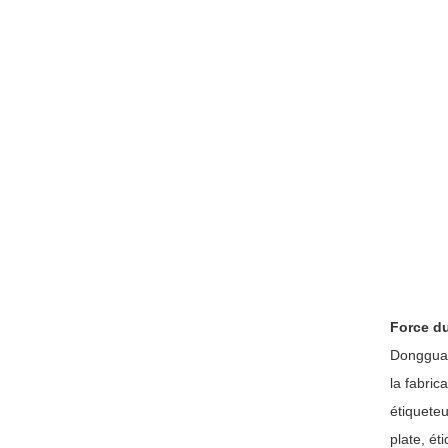
Force du
Dongguan
la fabri
étiquete
plate, ét