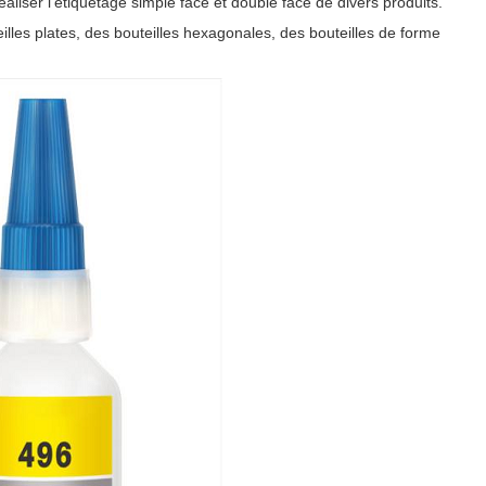
aliser l'étiquetage simple face et double face de divers produits.
eilles plates, des bouteilles hexagonales, des bouteilles de forme