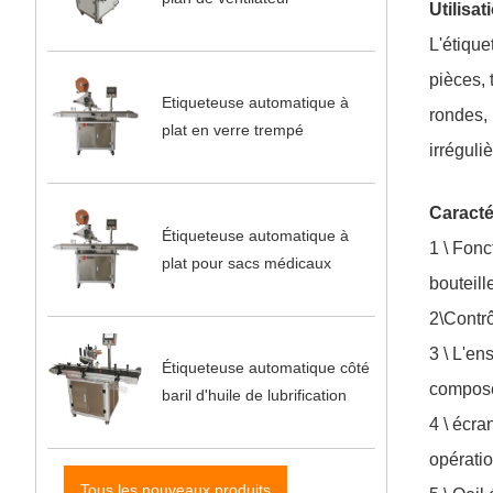
Utilisat
L'étique
pièces, 
Etiqueteuse automatique à
rondes, 
plat en verre trempé
irréguli
Caracté
Étiqueteuse automatique à
1 \ Fonc
plat pour sacs médicaux
bouteill
2\Contrô
3 \ L'en
Étiqueteuse automatique côté
compos
baril d'huile de lubrification
4 \ écra
opératio
Tous les nouveaux produits