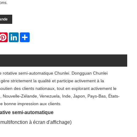
ons.
ande
hatsApp
Pinterest
LinkedIn
Share
use rotative semi-automatique Chunlei. Dongguan Chunlei
gère strictement la qualité et participe activement à la
tien des clients nationaux, tout en explorant activement le
ie, Nouvelle-Zélande, Venezuela, Inde, Japon, Pays-Bas, États-
une bonne impression aux clients.
tative semi-automatique
ultifonction à écran d'affichage)