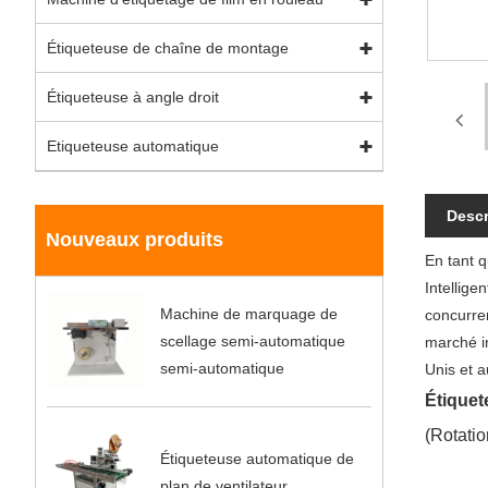
Étiqueteuse de chaîne de montage
Étiqueteuse à angle droit
Etiqueteuse automatique
Descr
Nouveaux produits
En tant 
Intellige
Machine de marquage de
concurre
scellage semi-automatique
marché in
semi-automatique
Unis et a
Étiquet
(Rotatio
Étiqueteuse automatique de
plan de ventilateur