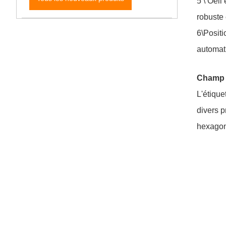
5 \ Oeil
robuste 
6\Positi
automati
Champ 
L'étique
divers p
hexagona