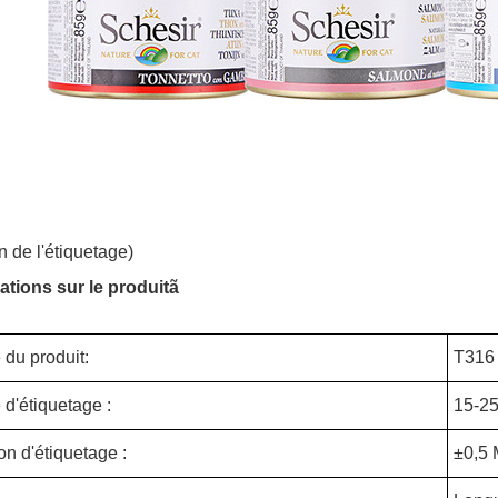
n de l'étiquetage)
ations sur le produitã
du produit:
T316
 d'étiquetage :
15-2
on d'étiquetage :
±
0,5 