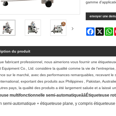
gamme d'applicati
envoyer une dem
Facebook
X
W
iption du produit
que fabricant professionnel, nous aimerions vous fournir une étiquete
nt Equipment Co., Ltd. considère la qualité comme la vie de l'entreprise, 
nce sur le marché, avec des performances remarquables, recevant le sou
ternational, exportant des produits aux Philippines , Pakistan, Austral
utres pays, la qualité des produits a été largement saluée et a laissé 
euse multifonctionnelle semi-automatiqueââÉtiqueteuse ro
n semi-automatique + étiqueteuse plane, y compris étiqueteuse m