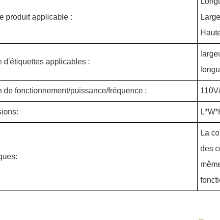
Long
de produit applicable :
Large
Haut
large
'étiquettes applicables :
long
n de fonctionnement/puissance/fréquence :
110V
ions:
L*W*
La co
des c
ques:
même 
fonct