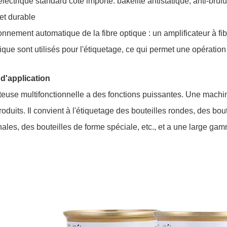
 électrique standard côté importé: bakélite antistatique, anti-brû
et durable
onnement automatique de la fibre optique : un amplificateur à fibr
que sont utilisés pour l'étiquetage, ce qui permet une opération
d'application
teuse multifonctionnelle a des fonctions puissantes. Une machin
roduits. Il convient à l'étiquetage des bouteilles rondes, des bou
les, des bouteilles de forme spéciale, etc., et a une large gam