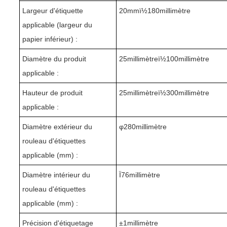
Largeur d'étiquette
20mmï½1
8
0millimètre
applicable (largeur du
papier inférieur) :
Diamètre du produit
25
millimètreï½
1
00millimètre
applicable :
Hauteur de produit
25
millimètreï½
30
0millimètre
applicable :
Diamètre extérieur du
φ
280
millimètre
rouleau d'étiquettes
applicable (mm) :
Diamètre intérieur du
Ï76millimètre
rouleau d'étiquettes
applicable (mm) :
Précision d'étiquetage
±1millimètre