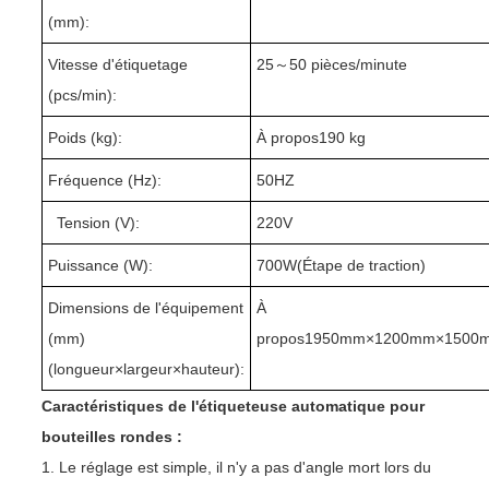
(mm):
Vitesse d'étiquetage
25
～
5
0 pièces/minute
(pcs/min):
Poids (kg):
À propos1
9
0 kg
Fréquence (Hz):
50HZ
Tension (V):
220V
Puissance (W):
7
00W(
Étape de traction
)
Dimensions de l'équipement
À
(mm)
propos1
95
0mm×
1
2
0
0mm×1
50
0m
(longueur
×
largeur
×
hauteur):
Caractéristiques de l'étiqueteuse automatique pour
bouteilles rondes :
1. Le réglage est simple, il n'y a pas d'angle mort lors du