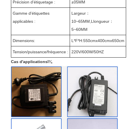
Précision d'étiquetage :
±
05MM
Gamme d'étiquettes
Largeur
：
applicables :
10~65MM,
L
longueur
：
5~60MM
Dimensions:
L
*F
*H:550
cm
x400
cm
x650
cm
Tension/puissance/fréquence :
220V/600W/50HZ
Cas d'applicationsï¼