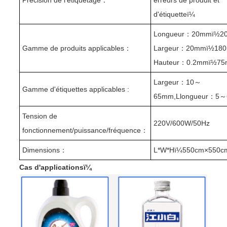
d'étiquetteï¼
Longueur
：
20mmï½2
Gamme de produits applicables
：
Largeur
：
20mmï½18
Hauteur
：
0.2mmï½7
Largeur
：
10
～
Gamme d'étiquettes applicables :
65mm,
L
longueur
：
5
～
Tension de
220V
/600W/
50Hz
fonctionnement/puissance/fréquence
：
Dimensions
：
L*W*Hï¼
5
50
cm
×
55
0
c
Cas d'applicationsï¼