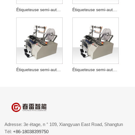
Étiqueteuse semi-automatique pour tuyau de nettoyant facial plat
Étiqueteuse semi-automatique pour bouteilles plates de liquide de lessive
Étiqueteuse semi-automatique pour sauce chili
Étiqueteuse semi-automatique de bouteilles rondes en poudre lyophilisée
Adresse: 3e étage, n ° 109, Xiangyuan East Road, Shangtun
Tél:
+86-18038399750