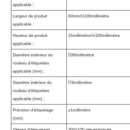
applicable :
Largeur de produit
5
0mmï½1
0
0millimètre
applicable :
Hauteur de produit
1
5
millimètreï½1
0
0millimètre
applicable :
Diamètre extérieur du
Ï2
80
millimètre
rouleau d'étiquettes
applicable (mm) :
Diamètre intérieur du
Ï76millimètre
rouleau d'étiquettes
applicable (mm) :
Précision d'étiquetage
±1millimètre
(mm):
Vitesse d'étiquetage
3
0ï½1
0
0 pièces/minute