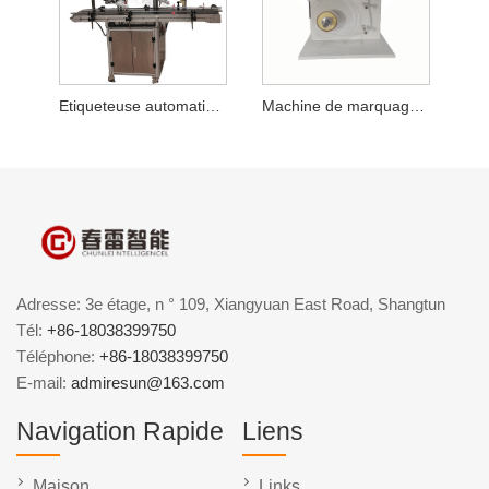
Etiqueteuse automatique d'angle à angle droit
Machine de marquage de scellage semi-automatique semi-automatique
Adresse: 3e étage, n ° 109, Xiangyuan East Road, Shangtun
Tél:
+86-18038399750
Téléphone:
+86-18038399750
E-mail:
admiresun@163.com
Navigation Rapide
Liens
Maison
Links