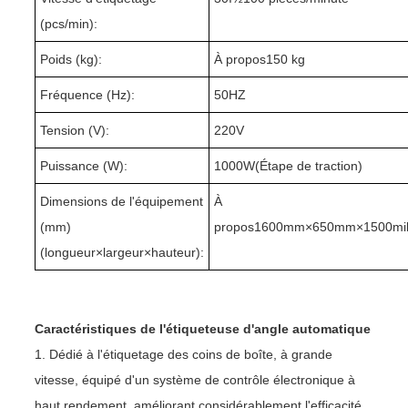
(pcs/min):
Poids (kg):
À propos1
5
0 kg
Fréquence (Hz):
50HZ
Tension (V):
220V
Puissance (W):
10
00W(
Étape de traction
)
Dimensions de l'équipement
À
(mm)
propos1
60
0mm×6
5
0mm×15
0
0mil
(longueur
×
largeur
×
hauteur):
Caractéristiques de l'étiqueteuse d'angle automatique
1. Dédié à l'étiquetage des coins de boîte, à grande
vitesse, équipé d'un système de contrôle électronique à
haut rendement, améliorant considérablement l'efficacité