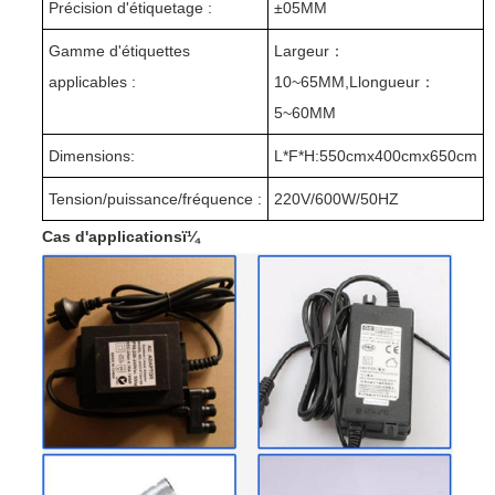
Précision d'étiquetage :
±
05MM
Gamme d'étiquettes
Largeur
：
applicables :
10~65MM,
L
longueur
：
5~60MM
Dimensions:
L
*F
*H:550
cm
x400
cm
x650
cm
Tension/puissance/fréquence :
220V/600W/50HZ
Cas d'applicationsï¼