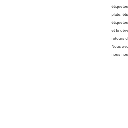
étiquete
plate, ét
étiquete
et le dé
retours 
Nous avon
nous nou