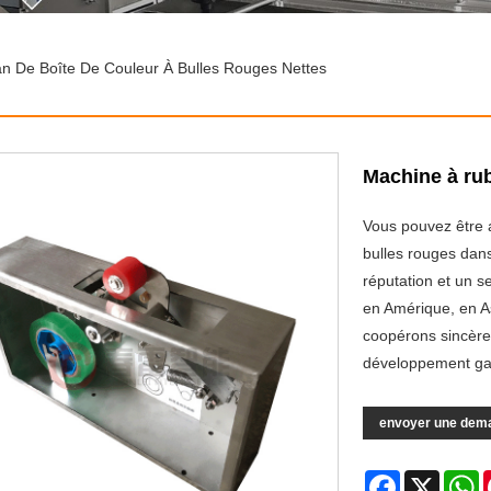
n De Boîte De Couleur À Bulles Rouges Nettes
Machine à rub
Vous pouvez être 
bulles rouges dans
réputation et un s
en Amérique, en A
coopérons sincère
développement ga
envoyer une dem
Facebook
X
W