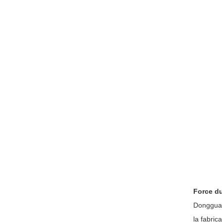
Force du
Dongguan
la fabri