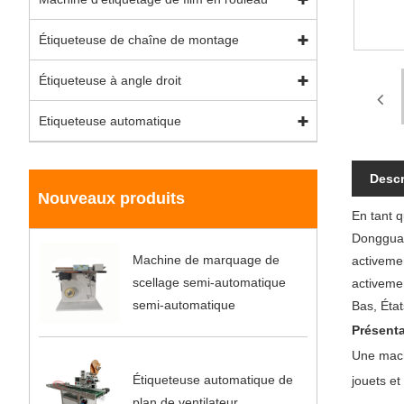
Étiqueteuse de chaîne de montage
Étiqueteuse à angle droit
Etiqueteuse automatique
Descr
Nouveaux produits
En tant 
Dongguan 
Machine de marquage de
activeme
scellage semi-automatique
activemen
semi-automatique
Bas, État
Présenta
Une machi
Étiqueteuse automatique de
jouets et
plan de ventilateur