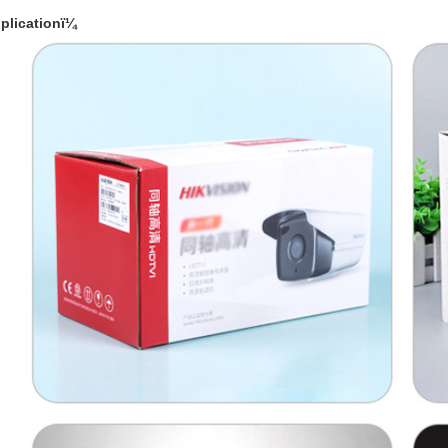
plicationï¼