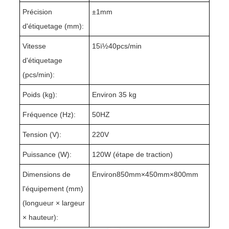
Précision
±1mm
d'étiquetage (mm):
Vitesse
15ï½40pcs/min
d'étiquetage
(pcs/min):
Poids (kg):
Environ 35 kg
Fréquence (Hz):
50HZ
Tension (V):
220V
Puissance (W):
120W (étape de traction)
Dimensions de
Environ850mm×450mm×800mm
l'équipement (mm)
(longueur × largeur
× hauteur):