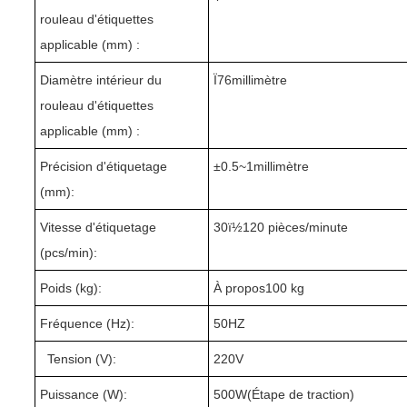
rouleau d'étiquettes
applicable (mm) :
Diamètre intérieur du
Ï76millimètre
rouleau d'étiquettes
applicable (mm) :
Précision d'étiquetage
±
0.5~
1millimètre
(mm):
Vitesse d'étiquetage
3
0ï½1
2
0 pièces/minute
(pcs/min):
Poids (kg):
À propos1
0
0 kg
Fréquence (Hz):
50HZ
Tension (V):
220V
Puissance (W):
500W(
Étape de traction
)