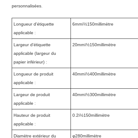
personnalisées.
Longueur d'étiquette
6mmï½
1
50millimètre
applicable :
Largeur d'étiquette
20mmï½150millimètre
applicable (largeur du
papier inférieur) :
Longueur de produit
4
0mmï½400millimètre
applicable :
Largeur de produit
4
0mmï½
30
0millimètre
applicable :
Hauteur de produit
0
.2
ï½1
5
0millimètre
applicable :
Diamètre extérieur du
φ
280
millimètre