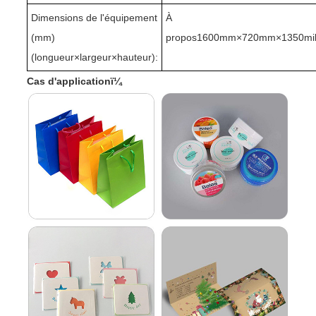
Dimensions de l'équipement
À
(mm)
propos1
60
0mm×720mm×1350mill
(longueur
×
largeur
×
hauteur):
Cas d'applicationï¼