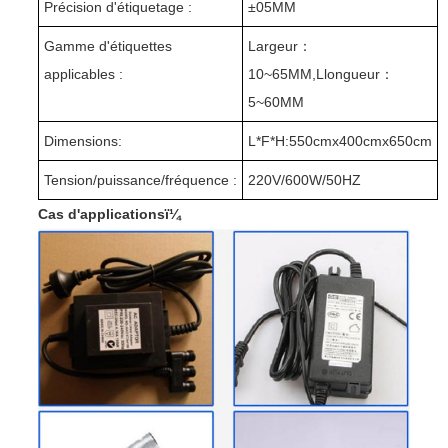
Précision d'étiquetage :
±
05MM
Gamme d'étiquettes
Largeur
：
applicables :
10~65MM,
L
longueur
：
5~60MM
Dimensions:
L
*F
*H:550
cm
x400
cm
x650
cm
Tension/puissance/fréquence :
220V/600W/50HZ
Cas d'applicationsï¼